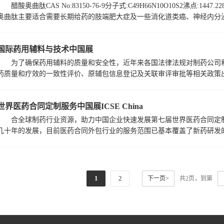
醋酸奥曲肽CAS No:83150-76-9分子式:C49H66N10O10S2沸点:1447.228
奥曲肽主要适合需要长期给药的肢端肥大症及一些消化道类癌、神经内分泌肿
国际药用辅料与技术中国展
为了确保药用辅料的质量和安全性，近年来各国法律法规对制药公司
药质量和疗效的一致性评价、原辅包信息登记及关联审评审批等相关政策出台
世界医药合同定制服务中国展ICSE China
合全球制药行业资源，助力中国企业快速发展第七届世界医药合同定制服务中
几十年的发展，目前医药合同外包行业的服务范围已基本覆盖了新药研发的各
1
2
下一页>
共2页，到第