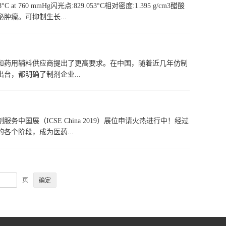
°C at 760 mmHg闪光点:829.053°C相对密度:1.395 g/cm3醋酸
瘤。可抑制生长...
和药用辅料供应商提出了更高要求。在中国，随着近几年仿制
，都明确了制剂企业...
国展（ICSE China 2019）展位申请火热进行中！经过
个阶段，成为医药...
页