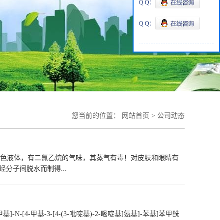
Q Q：
Q Q：
您当前的位置：
网站首页
>
公司动态
醚。无色液体，有二氯乙烷的气味，其蒸气有毒！对皮肤和眼睛有
分子间脱水而制得...
N-[4-甲基-3-[4-(3-吡啶基)-2-嘧啶基]氨基]-苯基]苯甲酰