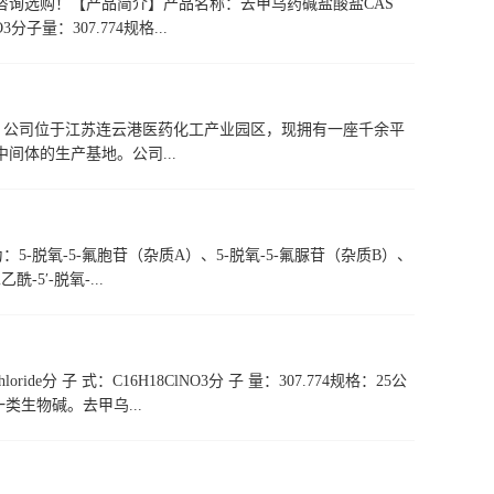
询选购！【产品简介】产品名称：去甲乌药碱盐酸盐CAS
NO3分子量：307.774规格...
年，公司位于江苏连云港医药化工产业园区，现拥有一座千余平
体的生产基地。公司...
：5-脱氧-5-氟胞苷（杂质A）、5-脱氧-5-氟脲苷（杂质B）、
酰-5′-脱氧-...
hloride分 子 式：C16H18ClNO3分 子 量：307.774规格：25公
生物碱。去甲乌...