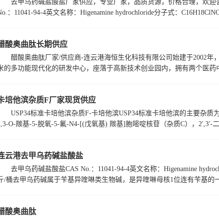
去甲乌药碱盐酸盐厂家供应，专业厂家，品质货源，价格合理，欢迎咨
No.：11041-94-4英文名称：Higenamine hydrochloride分子式：C16H18Cl
醋酸奥曲肽长期供应
醋酸奥曲肽厂家/供应商-连云港海恒生化科技有限公司始建于2002
米的多功能现代化的研发中心，座落于高新技术创业园内，拥有两个医药中间
卡培他滨杂质F厂家现货供应
USP34标准卡培他滨杂质F-卡培他滨USP34标准卡培他滨的主要杂质为
2,3-O-羰基-5-脱氧-5-氟-N4-[(戊氧基) 羰基]胞嘧啶核苷（杂质C），2′,3′-二乙
连云港去甲乌药碱盐酸盐
去甲乌药碱盐酸盐CAS No.：11041-94-4英文名称：Higenamine hydroc
斤/桶去甲乌药碱属于苄基异喹啉类生物碱，是异喹啉母核1位连有苄基的一类
醋酸奥曲肽