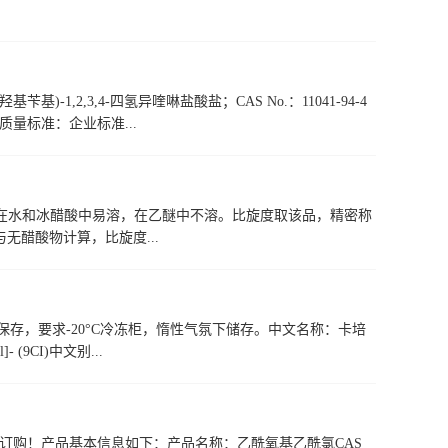
)-1,2,3,4-四氢异喹啉盐酸盐；CAS No.：11041-94-4
桶质量标准：企业标准...
在水和冰醋酸中易溶，在乙醚中不溶。比旋度取该品，精密称
与无醋酸物计算，比旋度...
存，要求-20°C冷冻柜，惰性气氛下储存。中文名称：卡培
l]- (9CI)中文别...
订购！产品基本信息如下：产品名称：乙酰氧基乙酰氯CAS