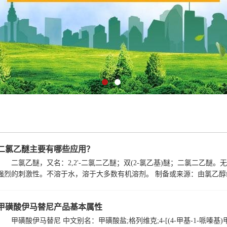
二氯乙醚主要有哪些应用？
二氯乙醚，又名：2,2'-二氯二乙醚；双(2-氯乙基)醚；二氯二乙
强烈的刺激性。不溶于水，溶于大多数有机溶剂。 制备或来源：由氯乙醇经
甲磺酸伊马替尼产品基本属性
甲磺酸伊马替尼 中文别名：甲磺酸盐;格列维克;4-[(4-甲基-1-哌嗪基)甲基]-