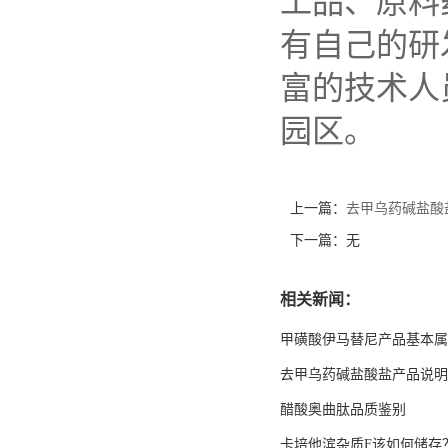
工品、原料
有自己的研
富的技术人
园区。
上一篇：
去甲乌药碱盐酸
下一篇：无
相关新闻：
甲磺酸伊马替尼产品基本属
去甲乌药碱盐酸盐产品说明
醋酸奥曲肽品质鉴别
卡培他滨杂质F该如何储存