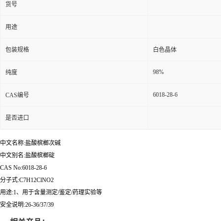
货号
用途
包装规格
白色晶体
98%
纯度
6018-28-6
CAS编号
是否进口
中文名称:盐酸槟榔次碱
中文别名:盐酸槟榔碇
CAS No:6018-28-6
分子式:C7H12ClNO2
用途:1、用于含量测定/鉴定/药理实验等
安全说明:26-36/37/39