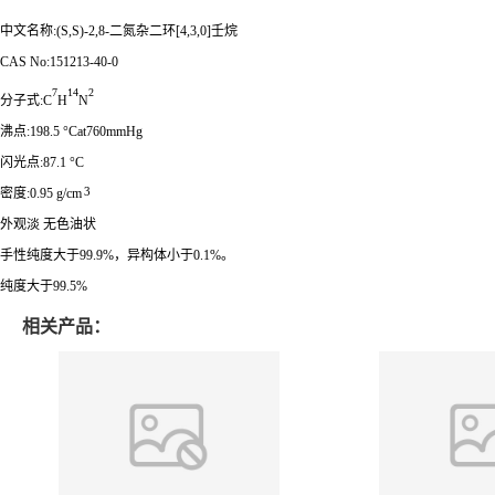
中文名称:(S,S)-2,8-二氮杂二环[4,3,0]壬烷
CAS No:151213-40-0
7
14
2
分子式:C
H
N
沸点:198.5 °Cat760mmHg
闪光点:87.1 °C
3
密度:0.95 g/cm
外观淡 无色油状
手性纯度大于99.9%，异构体小于0.1%。
纯度大于99.5%
相关产品：