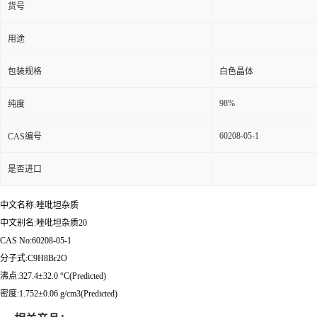
货号
用途
包装规格
白色晶体
98%
纯度
60208-05-1
CAS编号
是否进口
中文名称:唑吡坦杂质
中文别名:唑吡坦杂质20
CAS No:60208-05-1
分子式:C9H8Br2O
沸点:327.4±32.0 °C(Predicted)
密度:1.752±0.06 g/cm3(Predicted)