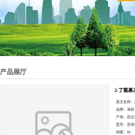
产品展厅
2-丁氨基
英文名称：
品牌：
海恒
产地：
连云
型号：
咨询
纯度：
99