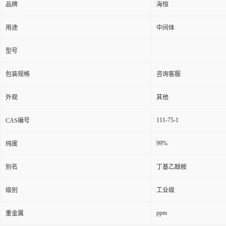
品牌
海恒
用途
中间体
型号
包装规格
咨询客服
外观
其他
111-75-1
CAS编号
99%
纯度
别名
丁基乙醇胺
级别
工业级
ppm
重金属