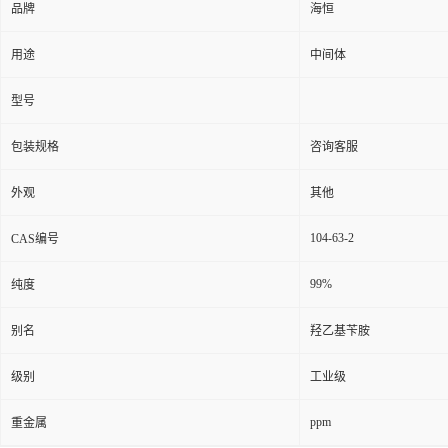
品牌
海恒
用途
中间体
型号
包装规格
咨询客服
外观
其他
104-63-2
CAS编号
99%
纯度
别名
羟乙基苄胺
级别
工业级
ppm
重金属