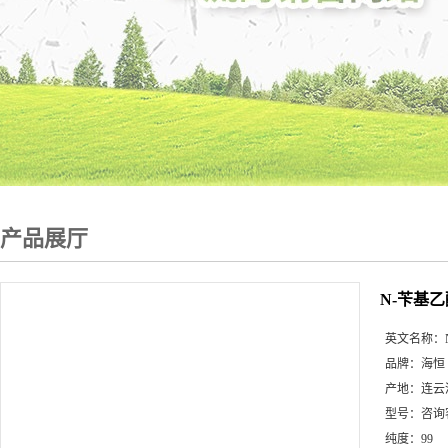
产品展厅
N-苄基
英文名称：
品牌：
海恒
产地：
连云
型号：
咨询
纯度：
99