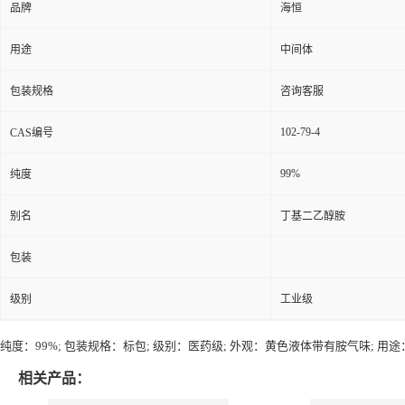
品牌
海恒
用途
中间体
包装规格
咨询客服
102-79-4
CAS编号
99%
纯度
别名
丁基二乙醇胺
包装
级别
工业级
纯度：99%; 包装规格：标包; 级别：医药级; 外观：黄色液体带有胺气味; 用
相关产品：