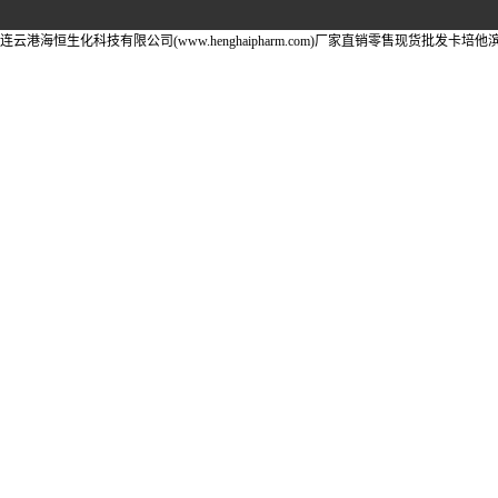
连云港海恒生化科技有限公司(www.henghaipharm.com)厂家直销零售现货批发