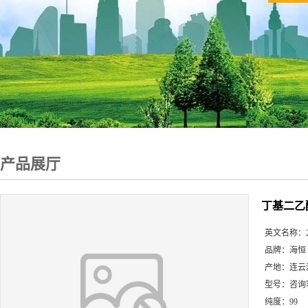
产品展厅
丁基二乙
英文名称：
品牌：
海恒
产地：
连云
型号：
咨询
纯度：
99