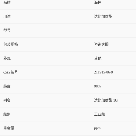
品牌
海恒
用途
达比加群酯
型号
包装规格
咨询客服
外观
其他
211915-06-9
CAS编号
98%
纯度
别名
达比加群酯 1G
级别
工业级
ppm
重金属