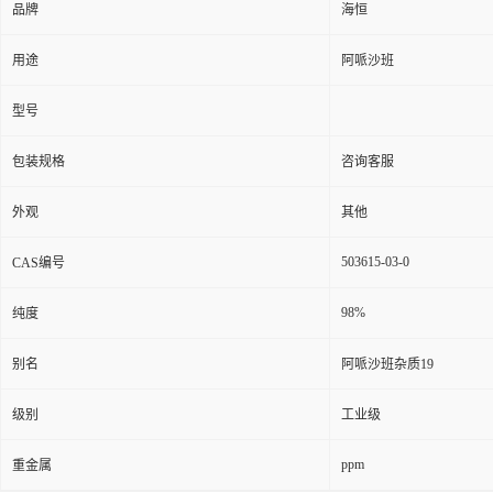
品牌
海恒
用途
阿哌沙班
型号
包装规格
咨询客服
外观
其他
503615-03-0
CAS编号
98%
纯度
别名
阿哌沙班杂质19
级别
工业级
ppm
重金属