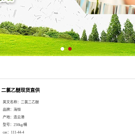
二氯乙醚现货直供
英文名称：
二氯二乙醚
品牌：
海恒
产地：
连云港
型号：
250kg/桶
cas：
111-44-4