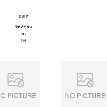
实 测 值
无色透明液体
99.9
0.03