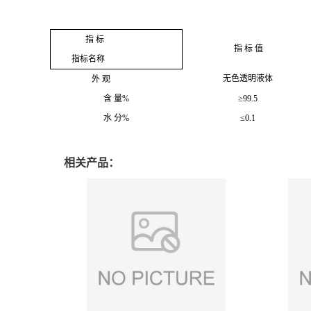
指 标
指 标 值
指标名称
无色透明液体
外 观
含 量
%
≥
99.5
水 分
%
≤
0.1
相关产品：