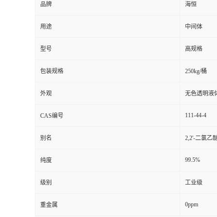
品牌
海恒
用途
中间体
型号
高规格
包装规格
250kg/桶
外观
无色透明液
111-44-4
CAS编号
别名
2,2'-二氯乙
99.5%
纯度
级别
工业级
0ppm
重金属