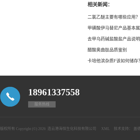
相关新闻：
二氯乙醚主要有哪些应用？
甲磺酸伊马替尼产品基本属
去甲乌药碱盐酸盐产品说明
醋酸奥曲肽品质鉴别
卡培他滨杂质F该如何储存
18961337558
服务热线
版权所有 Copyright (©) 2026
连云港海恒生化科技有限公司
XML
技术支持：
盖