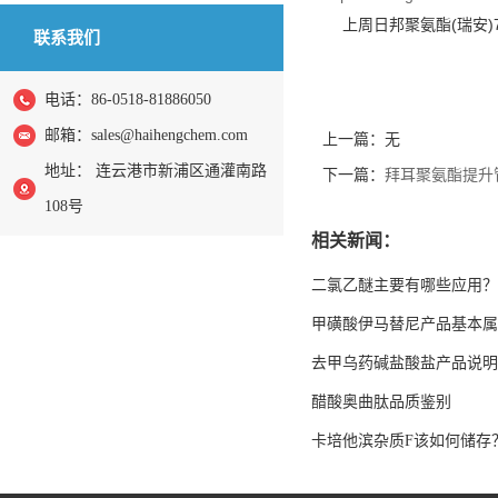
上周日邦聚氨酯(瑞安)7万
联系我们
电话：86-0518-81886050
邮箱：
sales@haihengchem.com
上一篇：无
地址： 连云港市新浦区通灌南路
下一篇：
拜耳聚氨酯提升
108号
相关新闻：
二氯乙醚主要有哪些应用？
甲磺酸伊马替尼产品基本属
去甲乌药碱盐酸盐产品说明
醋酸奥曲肽品质鉴别
卡培他滨杂质F该如何储存