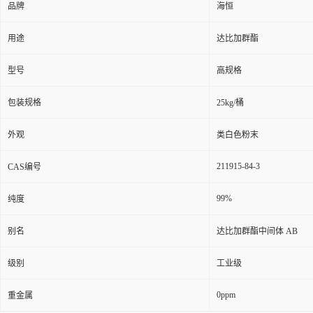
品牌
海恒
用途
达比加群酯
型号
高规格
包装规格
25kg/桶
外观
类白色粉末
211915-84-3
CAS编号
99%
纯度
别名
达比加群酯中间体 AB
级别
工业级
0ppm
重金属