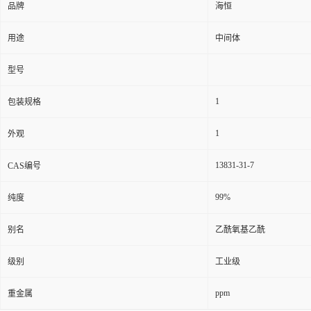
品牌
海恒
用途
中间体
型号
1
包装规格
1
外观
13831-31-7
CAS编号
99%
纯度
别名
乙酰氧基乙酰
级别
工业级
ppm
重金属