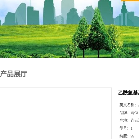
产品展厅
乙酰氧基
英文名称：
品牌：
海恒
产地：
连云
型号：
1
纯度：
99