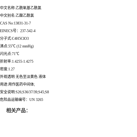
中文名称:乙酰氧基乙酰氯
中文别名:乙酸乙酰氯
CAS No:13831-31-7
EINECS号：237-542-4
分子式:C4H5ClO3
沸点:55℃ (12 mmHg)
闪光点:71℃
折射率:1.4255-1.4275
密度:1.27
外观透明 无色至淡黄色 液体
用途:用作医药中间体;
安全说明:S26;S36/37/39;S45;S8
危险品运输编号：UN 3265
相关产品：