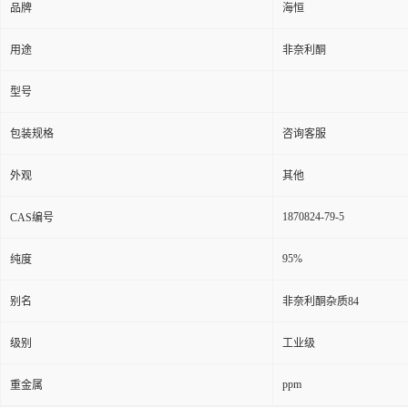
品牌
海恒
用途
非奈利酮
型号
包装规格
咨询客服
外观
其他
1870824-79-5
CAS编号
95%
纯度
别名
非奈利酮杂质84
级别
工业级
ppm
重金属