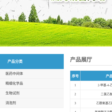
产品展厅
产品分类
医药中间体
序号
产
精细化学品
1
2-甲基-4
生物试剂
2
二氯乙
消泡剂
3
乙酰氧基乙