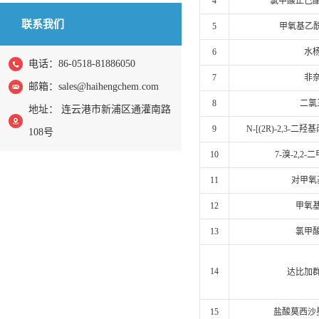
4
氯甲酸正己
联系我们
5
甲氧基乙酰
6
水
电话：86-0518-81886050
7
非
邮箱：
sales@haihengchem.com
8
二氯
地址： 连云港市新浦区通灌南路
9
N-[(2R)-2,3-
108号
10
7-溴-2,2
11
对甲氧
12
甲氧
13
氯甲
14
达比加
15
盐酸莫西沙星14